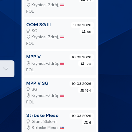
Krynica-Zdrój, 🇵🇱
POL
OOM SG III
11.03.2026
SG
56
Krynica-Zdrój, 🇵🇱
POL
MPP V
10.03.2026
Krynica-Zdrój, 🇵🇱
120
POL
MPP V SG
10.03.2026
SG
164
Krynica-Zdrój, 🇵🇱
POL
Strbske Pleso
10.03.2026
Giant Slalom
6
Strbske Pleso, 🇸🇰