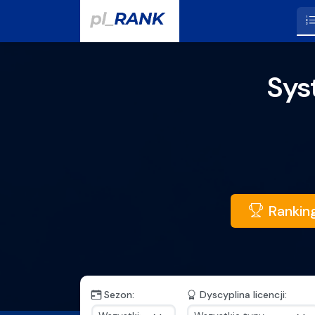
Oficjalny System R
Sys
Ranking
Sezon:
Dyscyplina licencji: