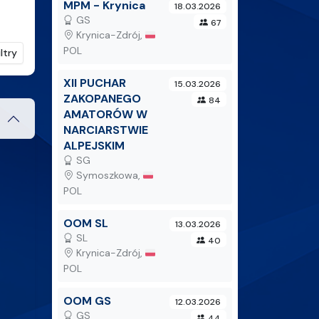
MPM - Krynica
18.03.2026
GS
67
Krynica-Zdrój, 🇵🇱
POL
ltry
XII PUCHAR
15.03.2026
ZAKOPANEGO
84
AMATORÓW W
NARCIARSTWIE
ALPEJSKIM
SG
Symoszkowa, 🇵🇱
POL
OOM SL
13.03.2026
SL
40
Krynica-Zdrój, 🇵🇱
POL
OOM GS
12.03.2026
GS
44