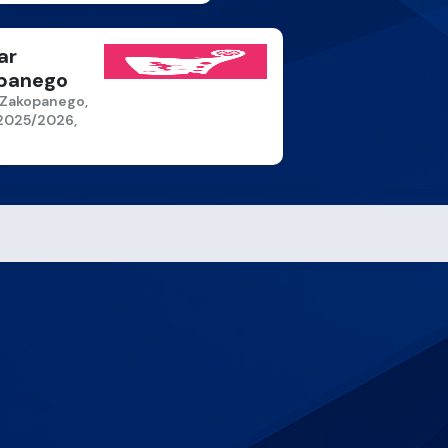
ar
panego
Zakopanego,
2025/2026,