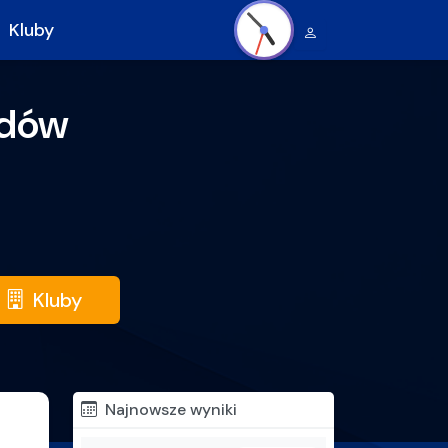
07.08.2026 04:52
Kluby
odów
Kluby
Najnowsze wyniki