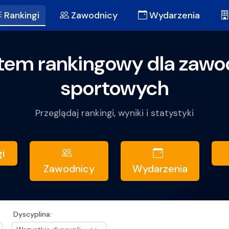
ankingowy Zawodników Sportowych
Rankingi
Zawodnicy
Wydarzenia
tem rankingowy dla zaw
sportowych
Przeglądaj rankingi, wyniki i statystyki
i
Zawodnicy
Wydarzenia
Dyscyplina: