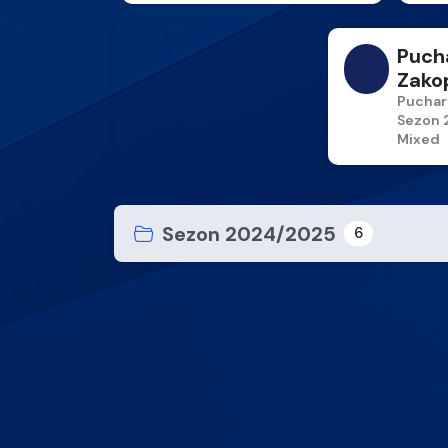
Puch
Zako
Puchar
Sezon 
Mixed
Sezon 2024/2025
6